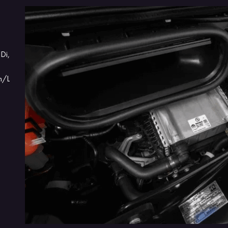
ASSISTENTE DE PARTIDAS EM RAMPAS
TOP 3 EM
CLASSE
Di,
O Novo Fiat Ducato vem equipado com assistente de
Sinônimo de
partida em rampas, que evita que o veículo recue em
Fiat Ducato
m/L
subidas, e controle de estabilidade, que garante ainda
e oferece u
mais segurança nas curvas e manobras com carga.
operação] d