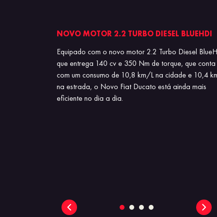
CIONAL
NOVO MOTOR 2.2 TURBO DIESEL BLUEHDI
para-choque
Equipado com o novo motor 2.2 Turbo Diesel BlueH
so modelo foi
que entrega 140 cv e 350 Nm de torque, que conta
a mais marcante
com um consumo de 10,8 km/L na cidade e 10,4 k
u: agora conta
na estrada, o Novo Fiat Ducato está ainda mais
eficiente no dia a dia.