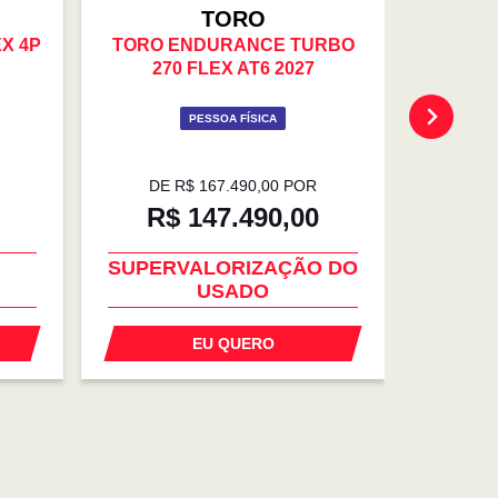
TORO
EX 4P
TORO ENDURANCE TURBO
TORO F
270 FLEX AT6 2027
PESSOA FÍSICA
DE R$ 167.490,00 POR
R$ 147.490,00
R$
L
COM USADO NA TROCA
O
SUPERVALORIZAÇÃO DO
SUPER
USADO
EU QUERO